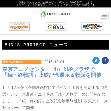
DNPクリエイター共創サービス「FUN'S PROJECT」による
クリエイターを目指す人とコンテンツファンのための情報サイト
FUN'S PROJECT ニュース
2018.12.04
東京アニメセンター in DNPプラザで
「続・終物語」上映記念展示＆物販を開催。
11月12日から全国映画館にてイベント上映を開始する〈物
語〉シリーズ最新アニメ映画「続・終物語」の公開を記念
して、【「続・終物語」上映記念展示&物販】を東京アニメ
センターにて開催！