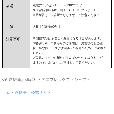
東京アニメセンター in DNPプラザ
会場
東京都新宿区市谷田町1-14-1 DNPプラザB1F
※最寄駅は市ヶ谷駅になります。ご注意ください。
主催
大日本印刷株式会社
※開催内容は予告なく変更になる場合があります。
注意事項
※徹夜行為・早朝からのご来場は、お客様の安全確
保、事故防止、および近隣への配慮のため、ご遠慮く
ださい。
※雨天の場合でも屋外に並んでいただく場合もござい
ますので、あらかじめ雨具をご用意ください。
©西尾維新／講談社・アニプレックス・シャフト
「続・終物語」公式サイト