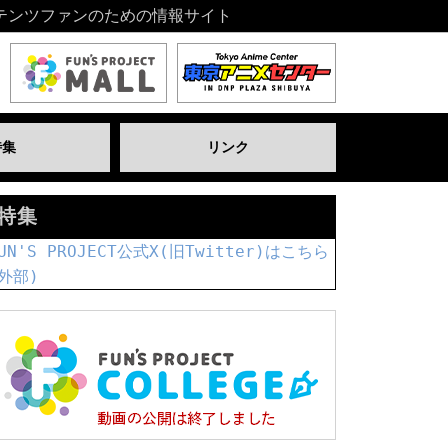
テンツファンのための情報サイト
特集
リンク
特集
UN'S PROJECT公式X(旧Twitter)はこちら
外部)