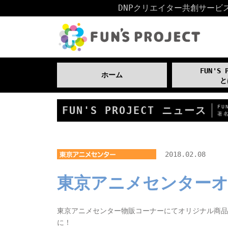
DNPクリエイター共創サービス「
FUN'S 
ホーム
と
F
FUN'S PROJECT ニュース
著
2018.02.08
東京アニメセンターオ
東京アニメセンター物販コーナーにてオリジナル商品
に！