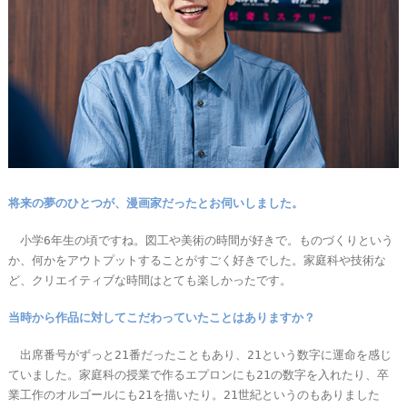
将来の夢のひとつが、漫画家だったとお伺いしました。
小学6年生の頃ですね。図工や美術の時間が好きで。ものづくりという
か、何かをアウトプットすることがすごく好きでした。家庭科や技術な
ど、クリエイティブな時間はとても楽しかったです。
当時から作品に対してこだわっていたことはありますか？
出席番号がずっと21番だったこともあり、21という数字に運命を感じ
ていました。家庭科の授業で作るエプロンにも21の数字を入れたり、卒
業工作のオルゴールにも21を描いたり。21世紀というのもありました