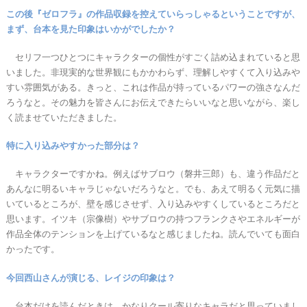
この後『ゼロフラ』の作品収録を控えていらっしゃるということですが、
まず、台本を見た印象はいかがでしたか？
セリフ一つひとつにキャラクターの個性がすごく詰め込まれていると思
いました。非現実的な世界観にもかかわらず、理解しやすくて入り込みや
すい雰囲気がある。きっと、これは作品が持っているパワーの強さなんだ
ろうなと。その魅力を皆さんにお伝えできたらいいなと思いながら、楽し
く読ませていただきました。
特に入り込みやすかった部分は？
キャラクターですかね。例えばサブロウ（磐井三郎）も、違う作品だと
あんなに明るいキャラじゃないだろうなと。でも、あえて明るく元気に描
いているところが、壁を感じさせず、入り込みやすくしているところだと
思います。イツキ（宗像樹）やサブロウの持つフランクさやエネルギーが
作品全体のテンションを上げているなと感じましたね。読んでいても面白
かったです。
今回西山さんが演じる、レイジの印象は？
台本だけを読んだときは、かなりクール寄りなキャラだと思っていまし