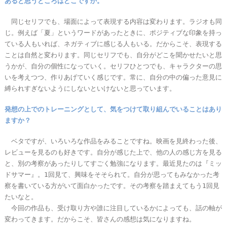
あると思うところはどこですか。
同じセリフでも、場面によって表現する内容は変わります。ラジオも同
じ。例えば「夏」というワードがあったときに、ポジティブな印象を持っ
ている人もいれば、ネガティブに感じる人もいる。だからこそ、表現する
ことは自然と変わります。同じセリフでも、自分がどこを聞かせたいと思
うかが、自分の個性になっていく。セリフひとつでも、キャラクターの思
いを考えつつ、作りあげていく感じです。常に、自分の中の偏った意見に
縛られすぎないようにしないといけないと思っています。
発想の上でのトレーニングとして、気をつけて取り組んでいることはあり
ますか？
ベタですが、いろいろな作品をみることですね。映画を見終わった後、
レビューを見るのも好きです。自分が感じた上で、他の人の感じ方を見る
と、別の考察があったりしてすごく勉強になります。最近見たのは『ミッ
ドサマー』。1回見て、興味をそそられて。自分が思ってもみなかった考
察を書いている方がいて面白かったです。その考察を踏まえてもう1回見
たいなと。
今回の作品も、受け取り方や誰に注目しているかによっても、話の軸が
変わってきます。だからこそ、皆さんの感想は気になりますね。