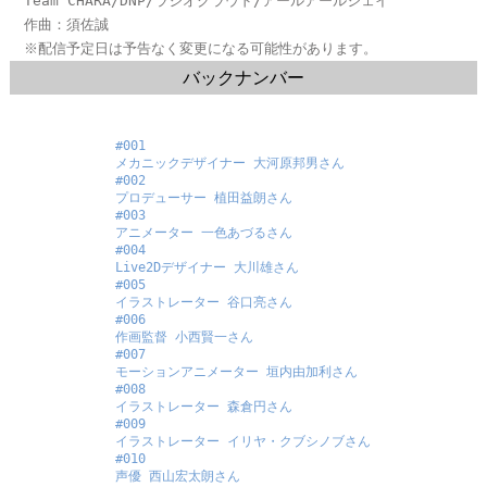
Team CHARA/DNP/ラジオクラウド/アールアールジェイ
作曲：須佐誠
※配信予定日は予告なく変更になる可能性があります。
バックナンバー
#001
メカニックデザイナー 大河原邦男さん
#002
プロデューサー 植田益朗さん
#003
アニメーター 一色あづるさん
#004
Live2Dデザイナー 大川雄さん
#005
イラストレーター 谷口亮さん
#006
作画監督 小西賢一さん
#007
モーションアニメーター 垣内由加利さん
#008
イラストレーター 森倉円さん
#009
イラストレーター イリヤ・クブシノブさん
#010
声優 西山宏太朗さん