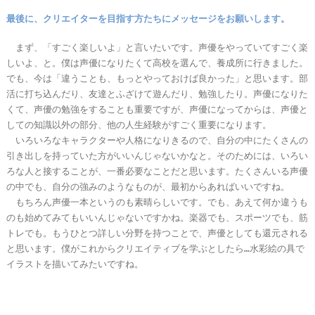
最後に、クリエイターを目指す方たちにメッセージをお願いします。
まず、「すごく楽しいよ」と言いたいです。声優をやっていてすごく楽
しいよ、と。僕は声優になりたくて高校を選んで、養成所に行きました。
でも、今は「違うことも、もっとやっておけば良かった」と思います。部
活に打ち込んだり、友達とふざけて遊んだり、勉強したり。声優になりた
くて、声優の勉強をすることも重要ですが、声優になってからは、声優と
しての知識以外の部分、他の人生経験がすごく重要になります。
いろいろなキャラクターや人格になりきるので、自分の中にたくさんの
引き出しを持っていた方がいいんじゃないかなと。そのためには、いろい
ろな人と接することが、一番必要なことだと思います。たくさんいる声優
の中でも、自分の強みのようなものが、最初からあればいいですね。
もちろん声優一本というのも素晴らしいです。でも、あえて何か違うも
のも始めてみてもいいんじゃないですかね。楽器でも、スポーツでも、筋
トレでも。もうひとつ詳しい分野を持つことで、声優としても還元される
と思います。僕がこれからクリエイティブを学ぶとしたら…水彩絵の具で
イラストを描いてみたいですね。