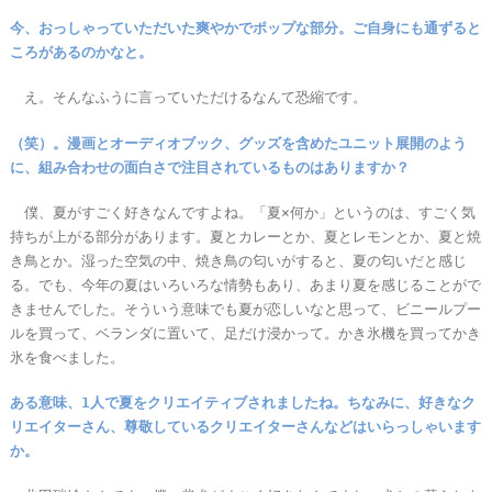
今、おっしゃっていただいた爽やかでポップな部分。ご自身にも通ずると
ころがあるのかなと。
え。そんなふうに言っていただけるなんて恐縮です。
（笑）。漫画とオーディオブック、グッズを含めたユニット展開のよう
に、組み合わせの面白さで注目されているものはありますか？
僕、夏がすごく好きなんですよね。「夏×何か」というのは、すごく気
持ちが上がる部分があります。夏とカレーとか、夏とレモンとか、夏と焼
き鳥とか。湿った空気の中、焼き鳥の匂いがすると、夏の匂いだと感じ
る。でも、今年の夏はいろいろな情勢もあり、あまり夏を感じることがで
きませんでした。そういう意味でも夏が恋しいなと思って、ビニールプー
ルを買って、ベランダに置いて、足だけ浸かって。かき氷機を買ってかき
氷を食べました。
ある意味、1人で夏をクリエイティブされましたね。ちなみに、好きなク
リエイターさん、尊敬しているクリエイターさんなどはいらっしゃいます
か。