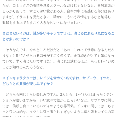
たが、コミックスの表情を見るとクールなだけじゃないなと。喜怒哀楽が
しっかりあって、すごく深い愛がある人。台本の中にも感じる部分はあり
ますが、イラストを見たときに、確かにこういう表情をするなと納得し、
収録をする上でもすごく大きなヒントになりました。
まだまだレイジは、謎が多いキャラですよね。演じるにあたり気になるこ
とが多いのでは？
そうなんです。今のところだけだと「あれ、これって伏線になるんだろ
うな」と期待させられる部分がすごく多くて。正直続きがとても気になっ
ていて、早く演じたいです（笑）。演じれば演じるほど、もっとレイジの
ことが知れるんだろうなと。
メインキャラクターは、レイジを含めて3名ですね。サブロウ、イツキ、
どちらとの共演が楽しみですか？
どちらも同じぐらい楽しみですね。2人とも、レイジとはまったくテン
ションが違いますから、いい意味で差が出たらいいなと。サブロウに関し
ては、信頼し合っているバディのような雰囲気。イツキに関しては、ちょ
っとワンコ的な。イツキに引っ張られすぎないように踏ん張るレイジの雰