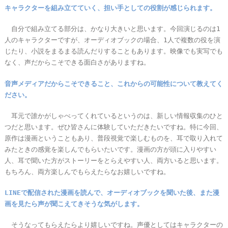
キャラクターを組み立てていく、担い手としての役割が感じられます。
自分で組み立てる部分は、かなり大きいと思います。今回演じるのは1
人のキャラクターですが、オーディオブックの場合、1人で複数の役を演
じたり、小説をまるまる読んだりすることもあります。映像でも実写でも
なく、声だからこそできる面白さがありますね。
音声メディアだからこそできること、これからの可能性について教えてく
ださい。
耳元で誰かがしゃべってくれているというのは、新しい情報収集のひと
つだと思います。ぜひ皆さんに体験していただきたいですね。特に今回、
原作は漫画ということもあり、普段視覚で楽しむものを、耳で取り入れて
みたときの感覚を楽しんでもらいたいです。漫画の方が頭に入りやすい
人、耳で聞いた方がストーリーをとらえやすい人、両方いると思います。
もちろん、両方楽しんでもらえたらなお嬉しいですね。
LINEで配信された漫画を読んで、オーディオブックを聞いた後、また漫
画を見たら声が聞こえてきそうな気がします。
そうなってもらえたらより嬉しいですね。声優としてはキャラクターの