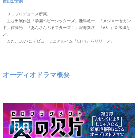
西山宏太朗
８１プロデュース所属。
主な出演作は『学園ベビーシッターズ』鹿島竜一、『メジャーセカン
ド』佐藤光、『あんさんぶるスターズ！』深海奏汰、『A3!』皆木綴な
ど。
また、10/7にデビューミニアルバム『CITY』をリリース。
オーディオドラマ概要