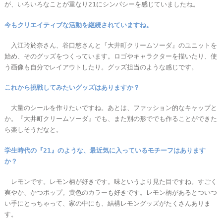
が、いろいろなことが重なり21にシンパシーを感じていましたね。
今もクリエイティブな活動を継続されていますね。
入江玲於奈さん、谷口悠さんと『大井町クリームソーダ』のユニットを
始め、そのグッズをつくっています。ロゴやキャラクターを描いたり、使
う画像も自分でレイアウトしたり。グッズ担当のような感じです。
これから挑戦してみたいグッズはありますか？
大量のシールを作りたいですね。あとは、ファッション的なキャップと
か。『大井町クリームソーダ』でも、また別の形ででも作ることができた
ら楽しそうだなと。
学生時代の『21』のような、最近気に入っているモチーフはあります
か？
レモンです。レモン柄が好きです。味というより見た目ですね。すごく
爽やか、かつポップ。黄色のカラーも好きです。レモン柄があるとついつ
い手にとっちゃって、家の中にも、結構レモングッズがたくさんありま
す。