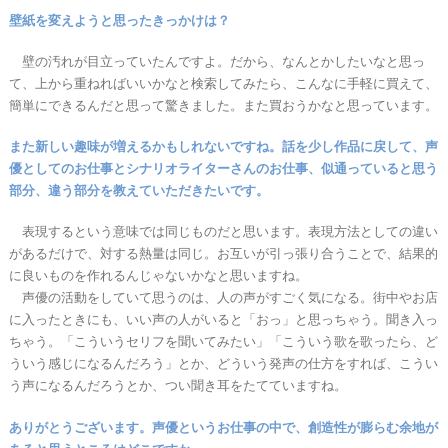
壁紙を変えようと思ったきっかけは？
壁の汚れが目立っていたんですよ。だから、なんとかしたいなと思っ
て、上から重ねればいいかなと検索してみたら、こんなに手軽に買えて、
簡単にできるんだと思って驚きました。また買おうかなと思っています。
また新しい趣味が増えるかもしれないですね。話を少し作品に戻して、声
優としてのお仕事とシナリオライターさんのお仕事、似通っていると思う
部分、違う部分を教えていただきたいです。
表現するという意味では同じものだと思います。表現方法としての違い
があるだけで、対する熱量は同じ。お互いが引っ張り合うことで、結果的
に良いものを作れるんじゃないかなと思いますね。
声優の活動をしていて思うのは、人の声がすごく気になる。街中やお店
に入ったときにも、いい声の人がいると「おっ」と思っちゃう。聞き入っ
ちゃう。「こういうセリフを聞いてみたい」「こういう歌を歌ったら、ど
ういう感じになるんだろう」とか、どういう発声の仕方をすれば、こうい
う声になるんだろうとか、つい聞き耳をたてていますね。
ありがとうございます。声優というお仕事の中で、創造性が膨らむ余地が