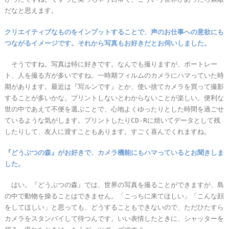
だなと思えます。
クリエイティブなものをインプットすることで、声のお仕事への意欲にも
つながるイメージです。それから写真もお好きだとお伺いしました。
そうですね。写真は特に好きです。なんでも撮りますが、ポートレー
ト、人を撮る方が多いですね。一時期フィルムのカメラにハマっていた時
期があります。最近は『写ルンです』とか、使い捨てカメラを買って撮影
することが多いかな。プリントしないとわからないことが楽しい。便利な
世の中であえて不便を選ぶことで、心地よくゆったりとした時間を過ごせ
ているような気がします。プリントしたりCD-Rに焼いてデータとして残
したりして、友人に渡すこともあります。すごく喜んでくれますね。
『どうぶつの森』がお好きで、カメラ機能にもハマっているとお聞きしま
した。
はい。『どうぶつの森』では、世界の写真を撮ることができますが、島
の中で動物を操ることはできません。「こっちに来てほしい」「こんな顔
をしてほしい」と思っても、どうすることもできないので、ただひたすら
カメラをスタンバイして待つんです。いい表情したときに、シャッターを