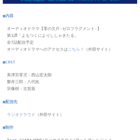
■内容
オーディオドラマ【零の欠片-ゼロフラグメント-】
第1譚「よもつくによりししゃきたる」
全7話配信予定
オーディオドラマへのアクセスは
こちら
！（外部サイト）
■CAST
美津宮零児：西山宏太朗
磐井三郎：八代拓
宗像樹：古賀葵
■配信先
ラジオクラウド
（外部サイト）
■制作