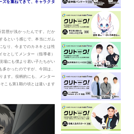
ーズを重ねてきて、キャラクタ
番芸歴が浅かったんです。だか
するという感じで、本当にガム
になり、今までのカネキとは性
イセとしてメンター（指導者）
現場にも僕より若い子たちがい
も多かったのですが、今回は、
ります。役柄的にも、メンター
そこも第1期の頃とは違います