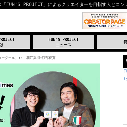
FUN'S PROJECT」による
クリエイターを目指す人とコン
PROJECT
FUN'S PROJECT
は
ニュース
ーグール）:re-花江夏樹×渡部穏寛
F
(