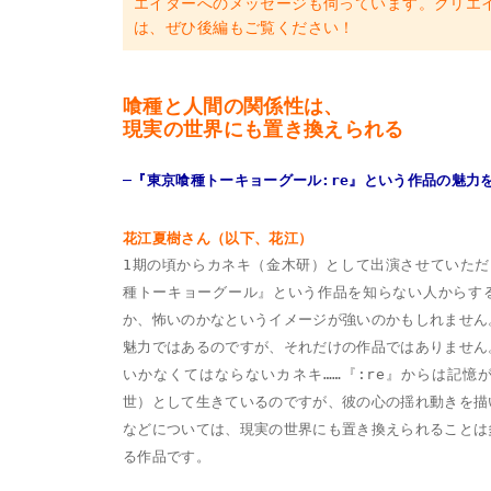
エイターへのメッセージも伺っています。クリエ
は、ぜひ後編もご覧ください！
喰種と人間の関係性は、
現実の世界にも置き換えられる
─『東京喰種トーキョーグール:re』という作品の魅力
花江夏樹さん（以下、花江）
1期の頃からカネキ（金木研）として出演させていただ
種トーキョーグール』という作品を知らない人からす
か、怖いのかなというイメージが強いのかもしれません
魅力ではあるのですが、それだけの作品ではありません
いかなくてはならないカネキ……『:re』からは記憶
世）として生きているのですが、彼の心の揺れ動きを描
などについては、現実の世界にも置き換えられることは
る作品です。