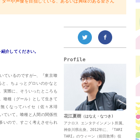
イターや声優を目指している、あるいは興味のある皆さん
を紹介してください。
Profile
いているのですが─、『東京喰
ると、ちょっとグロいのかなと
。実際に、そういったところも
。喰種（グール）として生きて
が無くなってハイセ（佐々木琲
いていて。喰種と人間の関係性
花江夏樹
（はなえ・なつき)
多いので、すごく考えさせられ
アクロス エンタテインメント所属。
神奈川県出身。2012年に、『TARI
TARI』のウィーン（前田敦博）役