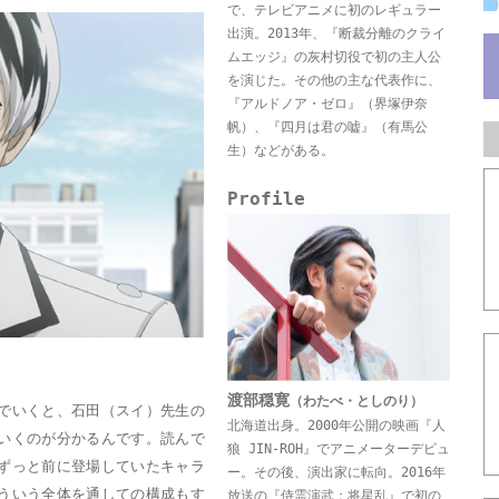
で、テレビアニメに初のレギュラー
出演。2013年、『断裁分離のクライ
ムエッジ』の灰村切役で初の主人公
を演じた。その他の主な代表作に、
『アルドノア・ゼロ』（界塚伊奈
帆）、『四月は君の嘘』（有馬公
生）などがある。
Profile
渡部穏寛
（わたべ・としのり）
でいくと、石田（スイ）先生の
北海道出身。2000年公開の映画『人
いくのが分かるんです。読んで
狼 JIN-ROH』でアニメーターデビュ
ずっと前に登場していたキャラ
ー。その後、演出家に転向。2016年
ういう全体を通しての構成もす
放送の『侍霊演武：将星乱』で初の