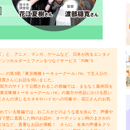
ズ」と、アニメ、マンガ、ゲームなど、日本が誇るエンタメ
ンツホルダーとファンをつなぐサービス「FUN'S
』の第3期『東京喰種トーキョーグール:re』で主人公の
穏寛さんにお話を伺いました。
T」、双方のサイトで公開されるこの前編では、まもなく最終回を
東京喰種トーキョーグール:re』の魅力や作品にかける思い
江さんの演じるカネキやハイセへの印象や、花江さんのお気
公開されている後編では、お二人がどのような道を歩んで、声優や
程で壁に直面した時のお話や、オーディション時のまさかの
方法など、貴重なお話が満載！ さらに、未来の声優＆クリ