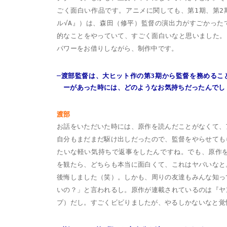
ごく面白い作品です。アニメに関しても、第1期、第2
ル√A』）は、森田（修平）監督の演出力がすごかった
的なことをやっていて、すごく面白いなと思いました。
パワーをお借りしながら、制作中です。
─渡部監督は、大ヒット作の第3期から監督を務めるこ
ーがあった時には、どのようなお気持ちだったんでし
渡部
お話をいただいた時には、原作を読んだことがなくて、
自分もまだまだ駆け出しだったので、監督をやらせても
たいな軽い気持ちで返事をしたんですね。でも、原作を
を観たら、どちらも本当に面白くて、これはヤバいなと
後悔しました（笑）。しかも、周りの友達もみんな知っ
いの？」と言われるし。原作が連載されているのは『ヤ
プ）だし。すごくビビりましたが、やるしかないなと覚