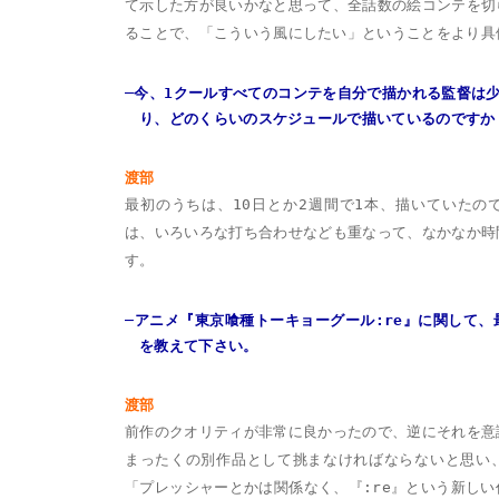
て示した方が良いかなと思って、全話数の絵コンテを切
ることで、「こういう風にしたい」ということをより具
─今、1クールすべてのコンテを自分で描かれる監督は
り、どのくらいのスケジュールで描いているのですか
渡部
最初のうちは、10日とか2週間で1本、描いていたの
は、いろいろな打ち合わせなども重なって、なかなか時
す。
─アニメ『東京喰種トーキョーグール:re』に関して
を教えて下さい。
渡部
前作のクオリティが非常に良かったので、逆にそれを意
まったくの別作品として挑まなければならないと思い
「プレッシャーとかは関係なく、『:re』という新し