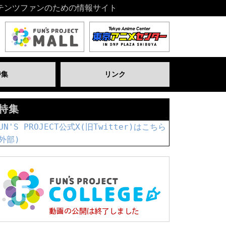
テンツファンのための情報サイト
特集
リンク
特集
UN'S PROJECT公式X(旧Twitter)はこちら
外部)