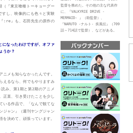
監督を務めた。その他の主な代表作
期（『東京喰種トーキョーグー
に、『VALKYRIE DRIVE -
ですし、映像的にも色々と実験
MERMAID- 』（助監督）、
『:re』も、石田先生の原作の
『NARUTO -ナルト- 疾風伝』（709
話～714話で監督）、などがある。
とになったわけですが、オファ
ょうか？
アニメも知らなかったんです。
らえるなら、何でもやりますみ
読み、第1期と第2期のアニメ
。正直、引き受けたことを少し
ている作品で、「なんで観てな
ンジャン』（週刊ヤングジャン
悟を決めて、頑張っています。