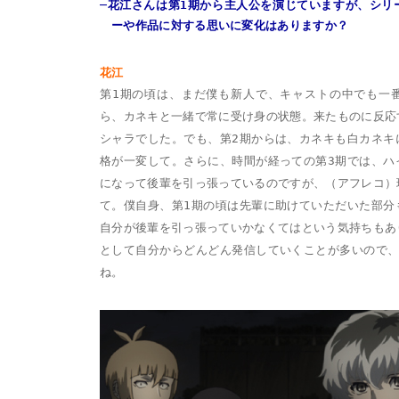
─花江さんは第1期から主人公を演じていますが、シリ
ーや作品に対する思いに変化はありますか？
花江
第1期の頃は、まだ僕も新人で、キャストの中でも一
ら、カネキと一緒で常に受け身の状態。来たものに反応
シャラでした。でも、第2期からは、カネキも白カネキ
格が一変して。さらに、時間が経っての第3期では、ハ
になって後輩を引っ張っているのですが、（アフレコ）
て。僕自身、第1期の頃は先輩に助けていただいた部分
自分が後輩を引っ張っていかなくてはという気持ちもあ
として自分からどんどん発信していくことが多いので、
ね。